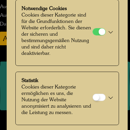
Ausstellungsart:
Einzelausstellung
Notwendige Cookies
Cookies dieser Kategorie sind
Ausstellungsdauer:
22.02.2026 -07.06.2026
für die Grundfunktionen der
Datum der Eröffnung:
22.02.2026
Website erforderlich. Sie dienen
der sicheren und
Ausgestellte Werke
Drucksorten
bestimmungsgemäßen Nutzung
und sind daher nicht
deaktivierbar.
©
2026
Die Hundertwasser gemeinnützige Privatstiftung Wien
Kontakt
.
Datenschutz
.
Copyright
.
Impressum
.
Statistik
Nutzungsbedingungen
.
Links
Cookies dieser Kategorie
ermöglichen es uns, die
Nutzung der Website
anonymisiert zu analysieren und
die Leistung zu messen.