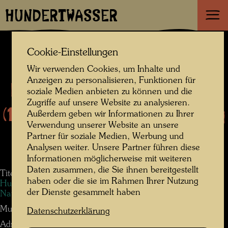
HUNDERTWASSER
Cookie-Einstellungen
Kunstausstellung:
Wir verwenden Cookies, um Inhalte und
Anzeigen zu personalisieren, Funktionen für
Friedensreich Hundertwasser
soziale Medien anbieten zu können und die
Zugriffe auf unsere Website zu analysieren.
(1928–2000) – Friedensvertrag
Außerdem geben wir Informationen zu Ihrer
Verwendung unserer Website an unsere
mit der Natur
Partner für soziale Medien, Werbung und
Analysen weiter. Unsere Partner führen diese
Informationen möglicherweise mit weiteren
Daten zusammen, die Sie ihnen bereitgestellt
Titel der Ausstellung:
Kunstausstellung: Friedensreich
haben oder die sie im Rahmen Ihrer Nutzung
Hundertwasser (1928–2000) – Friedensvertrag mit der
der Dienste gesammelt haben
Natur
Museum Galerie:
Stadtmuseum Hofheim am Taunus
Datenschutzerklärung
Adresse:
Hofheim am Taunus