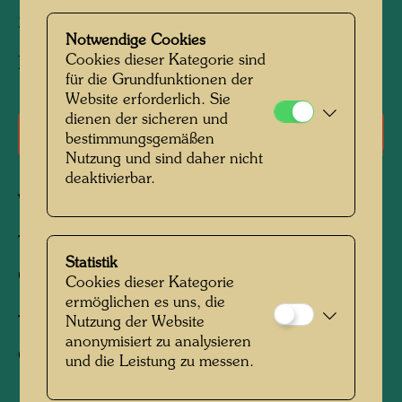
208 mm x 353 mm
Notwendige Cookies
Cookies dieser Kategorie sind
Bleistift und Tusche auf Papier
für die Grundfunktionen der
Website erforderlich. Sie
dienen der sicheren und
Literatur: Monographien
bestimmungsgemäßen
Nutzung und sind daher nicht
deaktivierbar.
Verbundene Werke
TOMBSTONE FOR ISA HELLSTERN
Statistik
Grabstein
Cookies dieser Kategorie
ermöglichen es uns, die
TOMBSTONE FOR HENRY KELLIHER
Nutzung der Website
anonymisiert zu analysieren
Grabstein
und die Leistung zu messen.