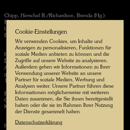
Chipp, Herschel B./Richardson, Brenda (Hg.):
Hundertwasser
University Art Museum, University of California,
Cookie-Einstellungen
Berkeley, 1968.
Wir verwenden Cookies, um Inhalte und
Anzeigen zu personalisieren, Funktionen für
soziale Medien anbieten zu können und die
Hundertwasser 1973 New Zealand
Zugriffe auf unsere Website zu analysieren.
Design von Hundertwasser.
Außerdem geben wir Informationen zu Ihrer
Anlässlich der Wanderausstellung von Hundertwassers
Verwendung unserer Website an unsere
graphischem Werk in Neuseeland und Australien,
Partner für soziale Medien, Werbung und
1973/74.
Analysen weiter. Unsere Partner führen diese
Informationen möglicherweise mit weiteren
Hundertwasser Is Painting
Daten zusammen, die Sie ihnen bereitgestellt
Glarus: Gruener Janura AG, 1979.
haben oder die sie im Rahmen Ihrer Nutzung
Katalog der Wanderausstellung 1979-1981.
der Dienste gesammelt haben
Datenschutzerklärung
Helperin, Silvia (Hg.):