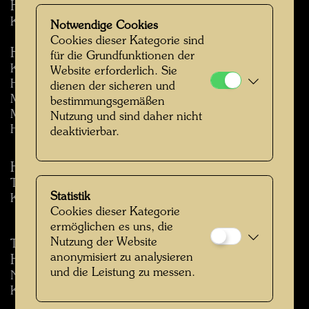
Hundertwasser – Med gräs mellan tårna
Katalog der Wanderausstellung Schweden, 1985/86.
Notwendige Cookies
Cookies dieser Kategorie sind
Hundertwasser
für die Grundfunktionen der
Katalog der Wanderausstellung in Japan 1989
Website erforderlich. Sie
Hg: Joshiharu Sasaki, Yuriko Ishikawa, Iwaki City Art
dienen der sicheren und
Museum; Tomoko Oyagi, Tokyo Metropolitan Teien
bestimmungsgemäßen
Museum;
Nutzung und sind daher nicht
Hitoshi Morita, Ohara Museum of Art.
deaktivierbar.
Hundertwasser
Tokio: APT International, 1998.
Statistik
Katalog der Wanderausstellung in Japan, 1998/99.
Cookies dieser Kategorie
ermöglichen es uns, die
Nutzung der Website
Tsunoda, Minako (Hg.):
anonymisiert zu analysieren
Hundertwasser
und die Leistung zu messen.
Nagoya: Nagoya City Art Museum, 1999.
Katalog der Wanderausstellung in Japan, 1999.