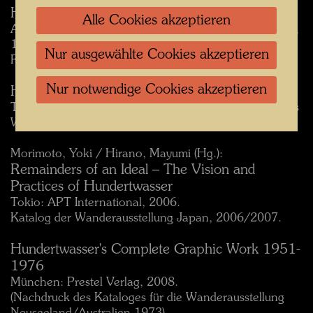
Hundertwasser...Die Ausstellung
Alle Cookies akzeptieren
Ausgaben für die Ausstellungen Rheingoldhalle, Mainz,
1999, Congresshalle Saarbrücken,1999, Lokschuppen
Nur ausgewählte Cookies akzeptieren
Rosenheim, 1999 und andere.
Nur notwendige Cookies akzeptieren
Hundertwasser Graphic Works 1994-2000
The Exhibition of Hundertwasser’s Last Graphic Works
Wien: Museums Betriebs Gesellschaft, 2001.
Morimoto, Yoki / Hirano, Mayumi (Hg.):
Remainders of an Ideal – The Vision and
Practices of Hundertwasser
Tokio: APT International, 2006.
Katalog der Wanderausstellung Japan, 2006/2007.
Hundertwasser's Complete Graphic Work 1951-
1976
München: Prestel Verlag, 2008.
(Nachdruck des Kataloges für die Wanderausstellung