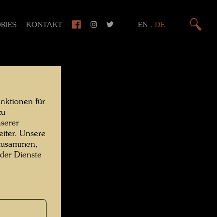
RIES
KONTAKT
EN
.
DE
nktionen für
zu
serer
iter. Unsere
 zusammen,
 der Dienste