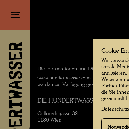
HUNDERTWASSER
Cookie-Ein
Wir verwende
soziale Medi
Die Informationen und Dienste auf
analysieren.
www.hundertwasser.com
Website an u
werden zur Verfügung gestellt von:
Partner führ
die Sie ihne
gesammelt 
DIE HUNDERTWASSER GEMEINNÜ
Datenschutz
Colloredogasse 32
1180 Wien
Notwendi