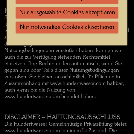
KÜNDIGUNGS-/BEENDIGUNGSKLAUSEL
Nur ausgewählte Cookies akzeptieren
Sie können die Nutzung von www.hundertwasser.com
jederzeit beenden. Wir können Ihren Zugang zu
Nur notwendige Cookies akzeptieren
www.hundertwasser.com jederzeit und aus jedem Grund
sperren oder beenden. Wenn wir den Verdacht haben,
dass Sie gegen eine Vorschrift der
Nutzungsbedingungen verstoßen haben, können wir
auch die zur Verfügung stehenden Rechtsmittel
einsetzen. Ihre Rechte enden automatisch, wenn Sie
gegen eine oder Teile dieser Nutzungsbedingungen
verstoßen. Sie bleiben ausschließlich für Pflichten in
Zusammenhang mit www.hundertwasser.com haftbar,
auch wenn Sie die Nutzung von
www.hundertwasser.com beendet haben.
DISCLAIMER – HAFTUNGSAUSSCHLUSS
Die Hundertwasser Gemeinnützige Privatstiftung bietet
www.hundertwasser.com in einem Ist-Zustand. Die