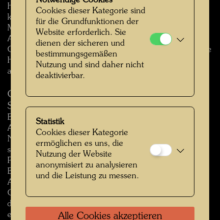
Notwendige Cookies
Hundertwasser Gemeinnützige Privatstiftung bildet
Cookies dieser Kategorie sind
keine Befürwortung Ihrer Veröffentlichung oder einer
für die Grundfunktionen der
Meinung, Empfehlung oder Hinweis, der dort zum
Website erforderlich. Sie
Ausdruck gebracht wird und die Hundertwasser
dienen der sicheren und
Gemeinnützige Privatstiftung lehnt ausdrücklich jegliche
bestimmungsgemäßen
Haftung in Zusammenhang mit Ihrer Veröffentlichung
Nutzung und sind daher nicht
ab.
deaktivierbar.
GEWÄHRLEISTUNG UND
SCHADLOSHALTUNG
Bei der Nutzung von www.hundertwasser.com in jeder
Statistik
Art und Weise garantieren Sie, dass die
Cookies dieser Kategorie
Nutzungsbedingungen eingehalten werden. Sie
ermöglichen es uns, die
stimmen zu, Die Hundertwasser Gemeinnützige
Nutzung der Website
Privatstiftung schadlos zu halten und zu schützen in
anonymisiert zu analysieren
Bezug auf Forderungen, Rechtsstreit, Kosten,
und die Leistung zu messen.
Aufwendungen, Gebühren (inklusive Anwaltskosten),
Gerichtsurteilen, Haftungen, Verlusten und Schäden,
die durch die Nutzung von www.hundertwasser.com
entstehen.
Alle Cookies akzeptieren