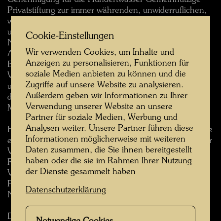
Privatstiftung zur immer währenden, unwiderruflichen,
weltweiten, nicht exklusiven, gebührenfreien und
unterlizenzierbaren sowie übertragbaren Lizenz zur
Cookie-Einstellungen
Nutzung und Reproduktion, zum Vertrieb und zur
Wir verwenden Cookies, um Inhalte und
Anfertigung von abgeleiteten Werken,
Anzeigen zu personalisieren, Funktionen für
Bildschirmansicht und Vorführung Ihrer
soziale Medien anbieten zu können und die
Veröffentlichung, ohne Einschränkung für Promotion
Zugriffe auf unsere Website zu analysieren.
und Umverteilung von einem Teil oder allen Inhalten
Außerdem geben wir Informationen zu Ihrer
der Website (und Ableitungen dieser website) in allen
Verwendung unserer Website an unsere
Medien und über alle Medienkanäle.
Partner für soziale Medien, Werbung und
Analysen weiter. Unsere Partner führen diese
Hiermit gewähren Sie auch jedem Benutzer der website
Informationen möglicherweise mit weiteren
eine nicht exklusive Genehmigung zum Zugang zu Ihrer
Daten zusammen, die Sie ihnen bereitgestellt
Veröffentlichung über diese Seite und zur Nutzung,
haben oder die sie im Rahmen Ihrer Nutzung
Reproduktion, zum Vertrieb, zur Bildschirmansicht und
der Dienste gesammelt haben
Vorführung Ihrer Veröffentlichung über die
Funktionalität dieser website unter den genannten
Datenschutzerklärung
Nutzungsbedingungen.
Die Aufnahme Ihrer Veröffentlichung durch die