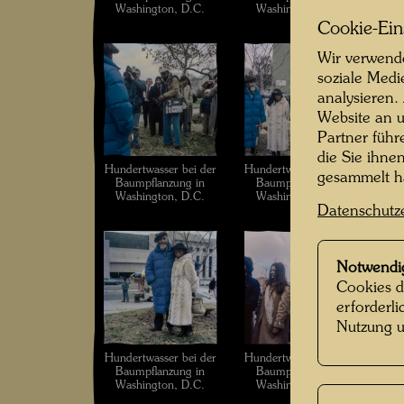
Washington, D.C.
Washington, D.C.
W
Cookie-Ein
Wir verwende
soziale Medi
analysieren.
Website an u
Partner führ
die Sie ihne
Hundertwasser bei der
Hundertwasser bei der
Hun
gesammelt 
Baumpflanzung in
Baumpflanzung in
B
Washington, D.C.
Washington, D.C.
W
Datenschutz
Notwendi
Cookies d
erforderl
Nutzung u
Hundertwasser bei der
Hundertwasser bei der
Hun
Baumpflanzung in
Baumpflanzung in
B
Washington, D.C.
Washington, D.C.
W