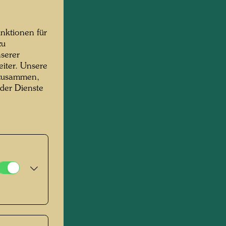
nktionen für
zu
serer
iter. Unsere
 zusammen,
 der Dienste