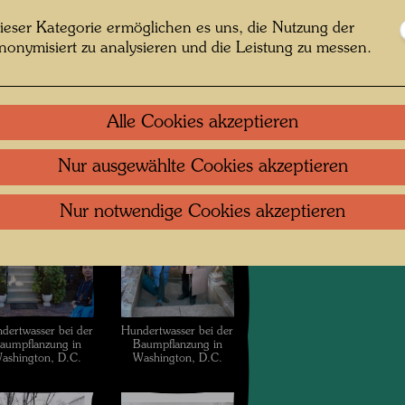
ieser Kategorie ermöglichen es uns, die Nutzung der
nonymisiert zu analysieren und die Leistung zu messen.
Alle Cookies akzeptieren
dertwasser bei der
Hundertwasser bei der
aumpflanzung in
Baumpflanzung in
Nur ausgewählte Cookies akzeptieren
ashington, D.C.
Washington, D.C.
Nur notwendige Cookies akzeptieren
dertwasser bei der
Hundertwasser bei der
aumpflanzung in
Baumpflanzung in
ashington, D.C.
Washington, D.C.