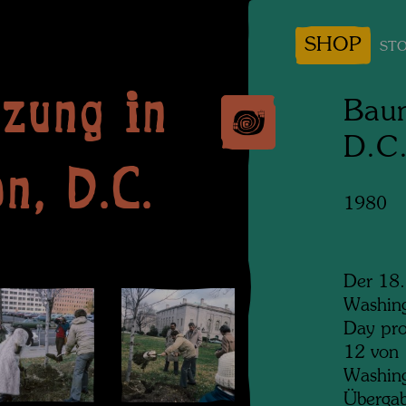
SHOP
STO
zung in
Baum
D.C
n, D.C.
1980
Der 18.
Washing
Day prok
12 von 
Washing
Übergab