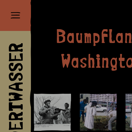
Baumpflan
HUNDERTWASSER
Washingto