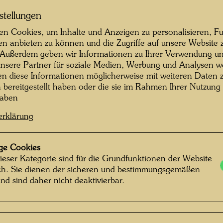
ashington, D.C.
Washington, D.C.
stellungen
n Cookies, um Inhalte und Anzeigen zu personalisieren, Fu
en anbieten zu können und die Zugriffe auf unsere Website 
 Außerdem geben wir Informationen zu Ihrer Verwendung un
nsere Partner für soziale Medien, Werbung und Analysen we
en diese Informationen möglicherweise mit weiteren Daten
n bereitgestellt haben oder die sie im Rahmen Ihrer Nutzung
dertwasser bei der
Hundertwasser bei der
haben
aumpflanzung in
Baumpflanzung in
ashington, D.C.
Washington, D.C.
erklärung
ge Cookies
ieser Kategorie sind für die Grundfunktionen der Website
ich. Sie dienen der sicheren und bestimmungsgemäßen
nd sind daher nicht deaktivierbar.
dertwasser bei der
Hundertwasser bei der
aumpflanzung in
Baumpflanzung in
ashington, D.C.
Washington, D.C.