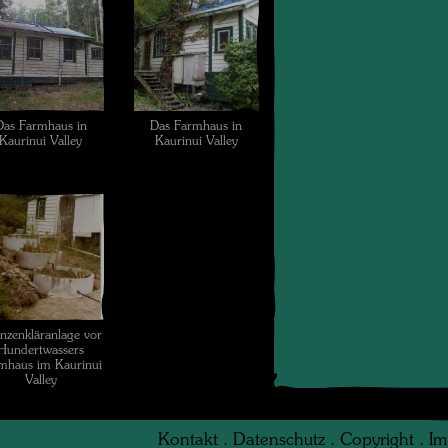
Das Farmhaus in
Das Farmhaus in
Kaurinui Valley
Kaurinui Valley
anzenkläranlage vor
Hundertwassers
mhaus im Kaurinui
Valley
Kontakt
.
Datenschutz
.
Copyright
.
Im