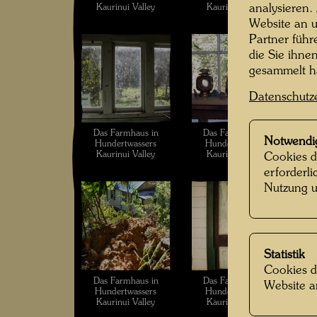
Kaurinui Valley
Kaurinui Valley
analysieren.
Website an u
Partner führ
die Sie ihne
gesammelt 
Datenschutz
Das Farmhaus in
Das Farmhaus in
Notwendi
Hundertwassers
Hundertwassers
Kaurinui Valley
Kaurinui Valley
Cookies d
erforderl
Nutzung u
Statistik
Cookies d
Das Farmhaus in
Das Farmhaus in
Website a
Hundertwassers
Hundertwassers
Kaurinui Valley
Kaurinui Valley