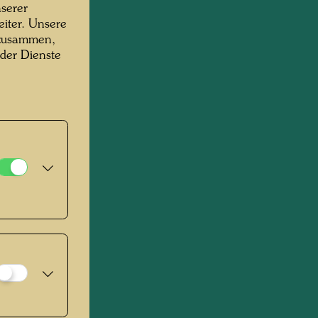
serer
iter. Unsere
 zusammen,
 der Dienste