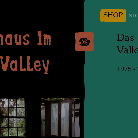
SHOP
STO
haus im
Das 
Vall
 Valley
1975 -