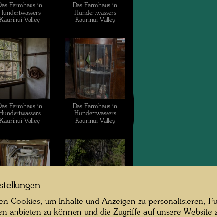
Das Farmhaus in
Das Farmhaus in
Hundertwassers
Hundertwassers
Kaurinui Valley
Kaurinui Valley
Das Farmhaus in
Das Farmhaus in
Hundertwassers
Hundertwassers
Kaurinui Valley
Kaurinui Valley
stellungen
n Cookies, um Inhalte und Anzeigen zu personalisieren, Fu
Das Farmhaus in
Das Farmhaus in
en anbieten zu können und die Zugriffe auf unsere Website 
Hundertwassers
Hundertwassers