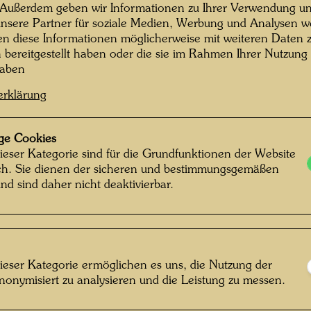
Kaurinui Valley
Kaurinui Valley
 Außerdem geben wir Informationen zu Ihrer Verwendung un
nsere Partner für soziale Medien, Werbung und Analysen we
en diese Informationen möglicherweise mit weiteren Daten
n bereitgestellt haben oder die sie im Rahmen Ihrer Nutzung
haben
erklärung
Das Farmhaus in
Das Farmhaus in
ge Cookies
Hundertwassers
Hundertwassers
Kaurinui Valley
Kaurinui Valley
ieser Kategorie sind für die Grundfunktionen der Website
ich. Sie dienen der sicheren und bestimmungsgemäßen
nd sind daher nicht deaktivierbar.
ieser Kategorie ermöglichen es uns, die Nutzung der
Das Farmhaus in
Das Farmhaus in
nonymisiert zu analysieren und die Leistung zu messen.
Hundertwassers
Hundertwassers
Kaurinui Valley
Kaurinui Valley