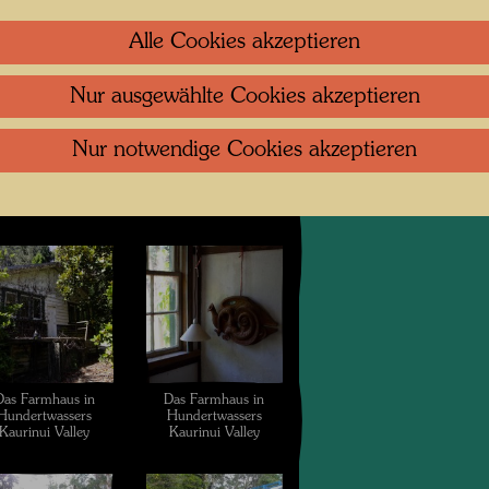
Alle Cookies akzeptieren
Nur ausgewählte Cookies akzeptieren
Nur notwendige Cookies akzeptieren
Das Farmhaus in
Das Farmhaus in
Hundertwassers
Hundertwassers
Kaurinui Valley
Kaurinui Valley
Das Farmhaus in
Das Farmhaus in
Hundertwassers
Hundertwassers
Kaurinui Valley
Kaurinui Valley