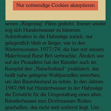
einmal zwei Autostunden von Wien entfernt so
Nur notwendige Cookies akzeptieren
viel Abgeschiedenheit finden ließ. Peter
Schamoni hat hier einige inspirierte Sequenzen
seines „Regentag“-Films gedreht. Immer wieder
zog sich Hundertwasser zu kürzeren
Aufenthalten in die Hahnsäge zurück, nur
gelegentlich blieb er länger, wie in den
Wintermonaten 1977/78, die hier mit seinem
Malerfreund René Brô verbrachte. Ähnlich wie
auf der Picaudière hat der Künstler auch im
Kamptal den „Naturfreikauf“ praktiziert, das
heißt nahe gelegene Waldparzellen erworben,
um den Baumbestand zu retten. In den Jahren
1987/88 hat Hundertwasser in der Hahnsäge
die Entwürfe für die Umgestaltung eines alten
Künstlerhauses zum Dorfmuseum Roiten
geschaffen, das nicht weit entfernt liegt. Um