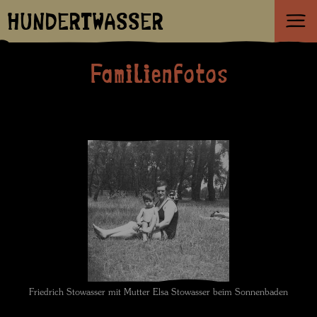
HUNDERTWASSER
Familienfotos
Friedrich Stowasser mit Mutter Elsa Stowasser beim Sonnenbaden