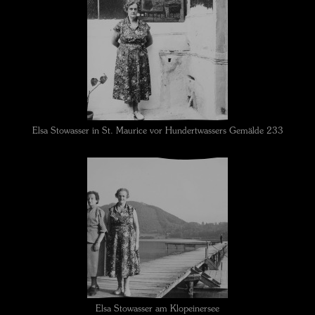
Elsa Stowasser in St. Maurice vor Hundertwassers Gemälde 233
Elsa Stowasser am Klopeinersee