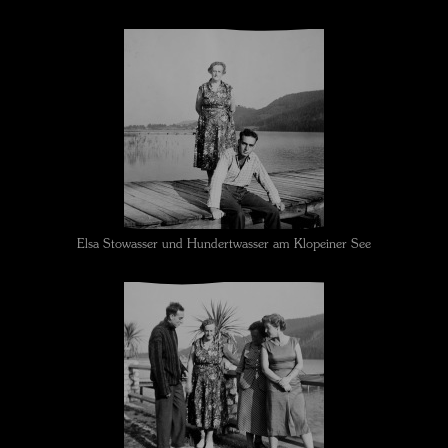
Elsa Stowasser und Hundertwasser am Klopeiner See