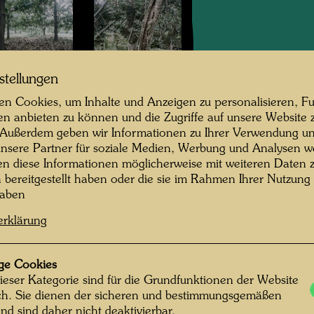
stellungen
Giardino Eden
Giardino Eden
Venedig
Venedig
n Cookies, um Inhalte und Anzeigen zu personalisieren, Fu
en anbieten zu können und die Zugriffe auf unsere Website 
 Außerdem geben wir Informationen zu Ihrer Verwendung un
nsere Partner für soziale Medien, Werbung und Analysen we
en diese Informationen möglicherweise mit weiteren Daten
n bereitgestellt haben oder die sie im Rahmen Ihrer Nutzung
haben
erklärung
Giardino Eden
Giardino Eden
Venedig
Venedig
ge Cookies
ieser Kategorie sind für die Grundfunktionen der Website
ich. Sie dienen der sicheren und bestimmungsgemäßen
nd sind daher nicht deaktivierbar.