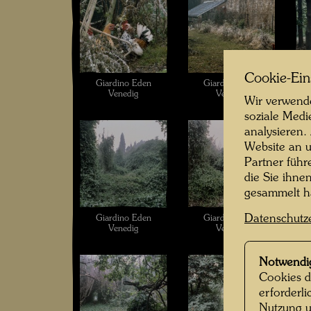
Cookie-Ein
Giardino Eden
Giardino Eden
Venedig
Venedig
Wir verwende
soziale Medi
analysieren.
Website an u
Partner führ
die Sie ihne
gesammelt 
Datenschutz
Giardino Eden
Giardino Eden
Venedig
Venedig
Notwendi
Cookies d
erforderl
Nutzung u