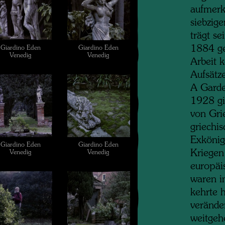
aufmerk
siebzig
trägt s
1884 ge
Giardino Eden
Giardino Eden
Venedig
Venedig
Arbeit k
Aufsätz
A Garde
1928 gi
von Gri
griechis
Exkönig
Giardino Eden
Giardino Eden
Kriegen 
Venedig
Venedig
europäi
waren i
kehrte h
verände
weitgeh