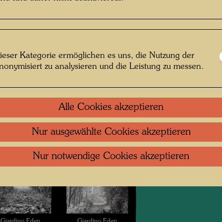
Giardino Eden
Giardino Eden
Venedig
Venedig
ieser Kategorie ermöglichen es uns, die Nutzung der
nonymisiert zu analysieren und die Leistung zu messen.
Alle Cookies akzeptieren
Giardino Eden
Giardino Eden
Nur ausgewählte Cookies akzeptieren
Venedig
Venedig
Nur notwendige Cookies akzeptieren
Giardino Eden
Giardino Eden