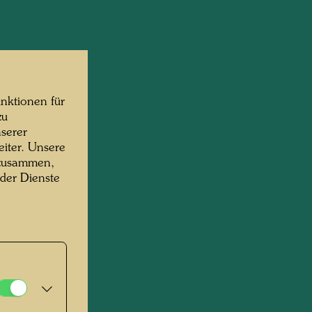
nktionen für
zu
serer
iter. Unsere
 zusammen,
 der Dienste