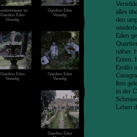
Verwild
undertwasser im
Giardino Eden
alles ü
Giardino Eden
Venedig
den urs
Venedig
wiederhe
Eden ge
Quartier
näher. 
Enten. 
Emilio 
Giardino Eden
Giardino Eden
Casagran
Venedig
Venedig
Iten gel
in der 
Schmied
Leben d
Giardino Eden