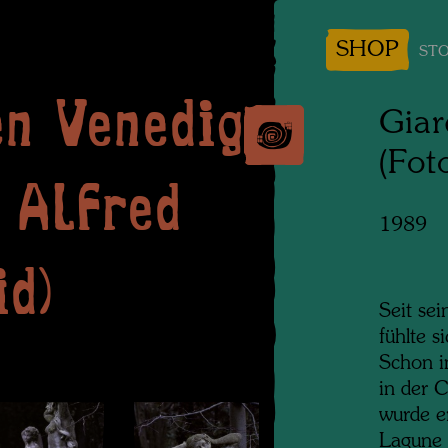
SHOP
STO
en Venedig
Giar
(Fot
: Alfred
1989
id)
Seit se
fühlte 
Schon i
in der C
wurde er
Lagune 