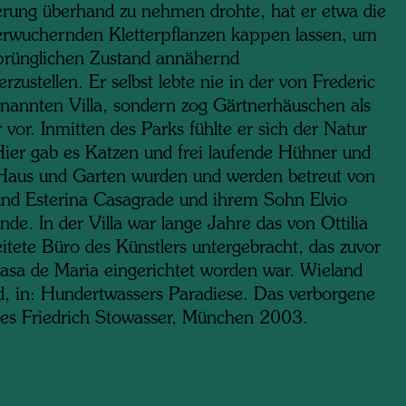
erung überhand zu nehmen drohte, hat er etwa die
berwuchernden Kletterpflanzen kappen lassen, um
prünglichen Zustand annähernd
rzustellen. Er selbst lebte nie in der von Frederic
nannten Villa, sondern zog Gärtnerhäuschen als
 vor. Inmitten des Parks fühlte er sich der Natur
Hier gab es Katzen und frei laufende Hühner und
Haus und Garten wurden und werden betreut von
und Esterina Casagrade und ihrem Sohn Elvio
de. In der Villa war lange Jahre das von Ottilia
eitete Büro des Künstlers untergebracht, das zuvor
Casa de Maria eingerichtet worden war. Wieland
, in: Hundertwassers Paradiese. Das verborgene
es Friedrich Stowasser, München 2003.