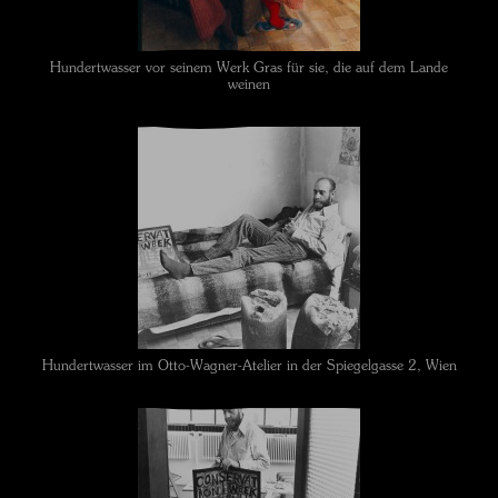
Hundertwasser vor seinem Werk Gras für sie, die auf dem Lande
weinen
Hundertwasser im Otto-Wagner-Atelier in der Spiegelgasse 2, Wien