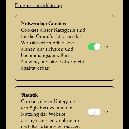
Datenschutzerklärung
Notwendige Cookies
Cookies dieser Kategorie sind
für die Grundfunktionen der
Website erforderlich. Sie
dienen der sicheren und
bestimmungsgemäßen
Nutzung und sind daher nicht
deaktivierbar.
Hundertwasser im Otto-Wagner-Atelier in der Spiegelgasse 2, Wien
Statistik
Cookies dieser Kategorie
ermöglichen es uns, die
Nutzung der Website
anonymisiert zu analysieren
und die Leistung zu messen.