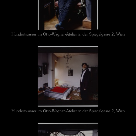
Hundertwasser im Otto-Wagner-Atelier in der Spiegelgasse 2, Wien
Hundertwasser im Otto-Wagner-Atelier in der Spiegelgasse 2, Wien