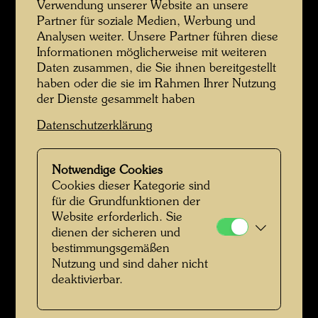
Verwendung unserer Website an unsere
Humustoilette im Otto-Wagner-Atelier in der Spiegelgasse 2, Wien
Partner für soziale Medien, Werbung und
Analysen weiter. Unsere Partner führen diese
Informationen möglicherweise mit weiteren
Daten zusammen, die Sie ihnen bereitgestellt
haben oder die sie im Rahmen Ihrer Nutzung
der Dienste gesammelt haben
Datenschutzerklärung
Notwendige Cookies
Cookies dieser Kategorie sind
Hundertwasser im Otto-Wagner-Atelier in der Spiegelgasse 2, Wien
für die Grundfunktionen der
Website erforderlich. Sie
dienen der sicheren und
bestimmungsgemäßen
Nutzung und sind daher nicht
deaktivierbar.