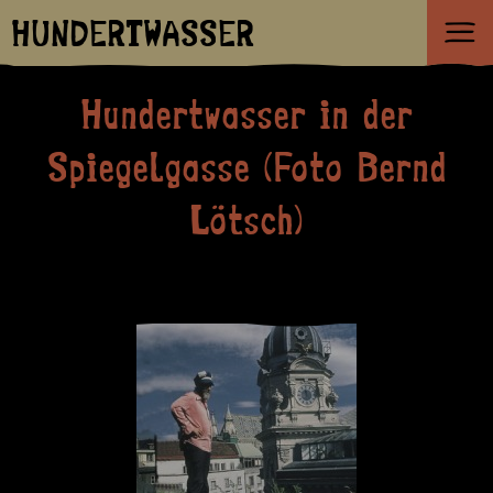
HUNDERTWASSER
Hundertwasser in der
Spiegelgasse (Foto Bernd
Lötsch)