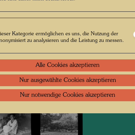
undertwasser in
Hundertwasser in
Japan
einem japanischen
Garten
ieser Kategorie ermöglichen es uns, die Nutzung der
nonymisiert zu analysieren und die Leistung zu messen.
Alle Cookies akzeptieren
Nur ausgewählte Cookies akzeptieren
undertwasser mit
Porträtfotografie
Kaoru Mikami
Kaoru Mikami
Nur notwendige Cookies akzeptieren