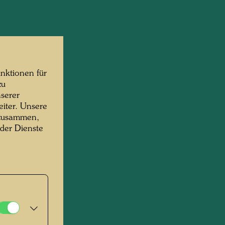
nktionen für
zu
serer
iter. Unsere
 zusammen,
 der Dienste