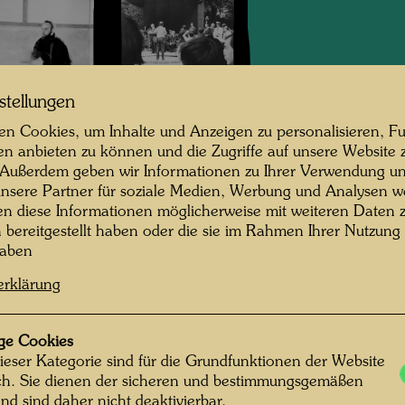
stellungen
ndertwasser beim
Hundertwasser in
Tischtennis
Japan
n Cookies, um Inhalte und Anzeigen zu personalisieren, Fu
en anbieten zu können und die Zugriffe auf unsere Website 
 Außerdem geben wir Informationen zu Ihrer Verwendung un
nsere Partner für soziale Medien, Werbung und Analysen we
en diese Informationen möglicherweise mit weiteren Daten
n bereitgestellt haben oder die sie im Rahmen Ihrer Nutzung
haben
erklärung
undertwasser in
Fischerdorf mit
Japan
Booten
ge Cookies
ieser Kategorie sind für die Grundfunktionen der Website
ich. Sie dienen der sicheren und bestimmungsgemäßen
nd sind daher nicht deaktivierbar.