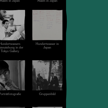
Malen in Japan
Malen in Japan
Hundertwassers
Hundertwasser in
nienziehung in der
Japan
Tokyo Gallery
Porträtfotografie
Gruppenbild