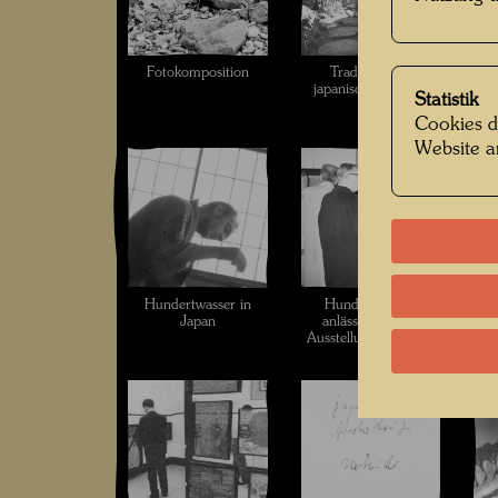
Fotokomposition
Traditioneller
H
japanischer Garten
Statistik
Cookies d
Website a
Hundertwasser in
Hundertwasser
H
Japan
anlässlich seiner
Ausstellung in Tokyo