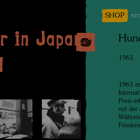
SHOP
STO
r in Japan
Hund
1
1961
1961 re
Internat
Preis er
mit der
Während
Friedens