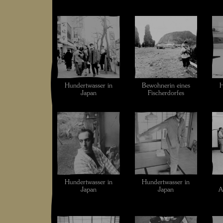
Hundertwasser in
Bewohnerin eines
H
Japan
Fischerdorfes
Hundertwasser in
Hundertwasser in
Japan
Japan
A