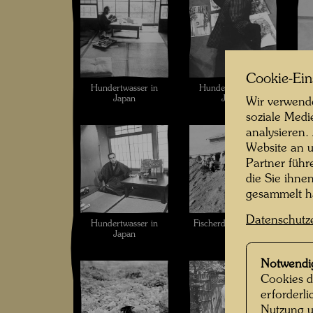
Cookie-Ein
Hundertwasser in
Hundertwasser in
Hu
Japan
Japan
Wir verwende
soziale Medi
analysieren.
Website an u
Partner führ
die Sie ihne
gesammelt 
Datenschutz
Hundertwasser in
Fischerdorf in Japan
H
Japan
Notwendi
Cookies d
erforderl
Nutzung u