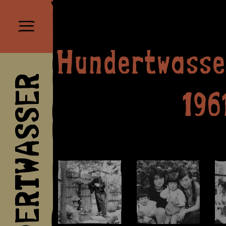
Hundertwasse
HUNDERTWASSER
196