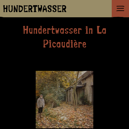
HUNDERTWASSER
Hundertwasser in La
Picaudière