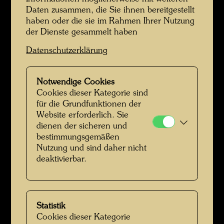
Daten zusammen, die Sie ihnen bereitgestellt
haben oder die sie im Rahmen Ihrer Nutzung
der Dienste gesammelt haben
Datenschutzerklärung
Notwendige Cookies
La Picaudière
Cookies dieser Kategorie sind
für die Grundfunktionen der
Website erforderlich. Sie
dienen der sicheren und
bestimmungsgemäßen
Nutzung und sind daher nicht
deaktivierbar.
Statistik
La Picaudière
Cookies dieser Kategorie