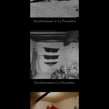
Hundertwasser in La Picaudière
Hundertwassers La Picaudière