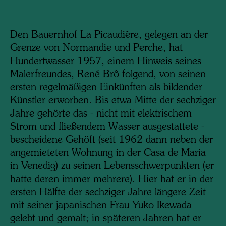
Den Bauernhof La Picaudière, gelegen an der
Grenze von Normandie und Perche, hat
Hundertwasser 1957, einem Hinweis seines
Malerfreundes, René Brô folgend, von seinen
ersten regelmäßigen Einkünften als bildender
Künstler erworben. Bis etwa Mitte der sechziger
Jahre gehörte das - nicht mit elektrischem
Strom und fließendem Wasser ausgestattete -
bescheidene Gehöft (seit 1962 dann neben der
angemieteten Wohnung in der Casa de Maria
in Venedig) zu seinen Lebensschwerpunkten (er
hatte deren immer mehrere). Hier hat er in der
ersten Hälfte der sechziger Jahre längere Zeit
mit seiner japanischen Frau Yuko Ikewada
gelebt und gemalt; in späteren Jahren hat er