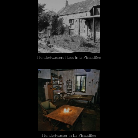
Hundertwassers Haus in la Picaudière
Hundertwasser in La Picaudière