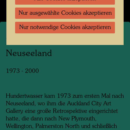
Hundertwasser besucht das Grasdachhaus in der Bay of Plenty
Nur ausgewählte Cookies akzeptieren
Nur notwendige Cookies akzeptieren
Hundertwasser in
Neuseeland
1973 - 2000
Hundertwasser kam 1973 zum ersten Mal nach
Neuseeland, wo ihm die Auckland City Art
Gallery eine große Retrospektive eingerichtet
hatte, die dann nach New Plymouth,
Wellington, Palmerston North und schließlich