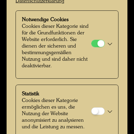
Datenschutzerklärung
Notwendige Cookies
Cookies dieser Kategorie sind
für die Grundfunktionen der
Website erforderlich. Sie
Hundertwasser und Yuko Ikewada mit Arnulf Rainer und Ernst
dienen der sicheren und
Fuchs
bestimmungsgemäßen
Nutzung und sind daher nicht
deaktivierbar.
Statistik
Cookies dieser Kategorie
ermöglichen es uns, die
Nutzung der Website
anonymisiert zu analysieren
Das Manifest des Pintorariums
und die Leistung zu messen.