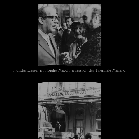
Hundertwasser mit Giulio Macchi anlässlich der Triennale Mailand