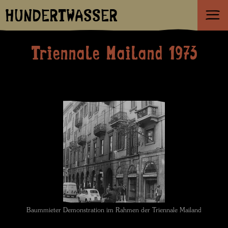
HUNDERTWASSER
Triennale Mailand 1973
Baummieter Demonstration im Rahmen der Triennale Mailand