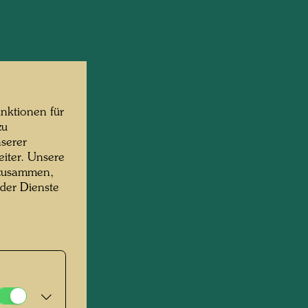
nktionen für
zu
serer
iter. Unsere
 zusammen,
 der Dienste