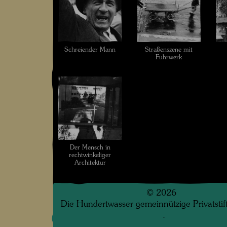
Schreiender Mann
Straßenszene mit
Fuhrwerk
Der Mensch in
rechtwinkeliger
Architektur
©
2026
Die Hundertwasser gemeinnützige Privatsti
.