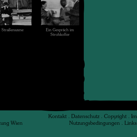
Straßenszene
Ein Gespräch im
Strohkoffer
Kontakt
.
Datenschutz
.
Copyright
.
Im
ftung Wien
Nutzungsbedingungen
.
Links