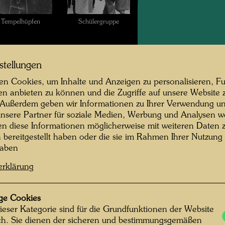
Tempelhüpfen
Schülergruppe
stellungen
n Cookies, um Inhalte und Anzeigen zu personalisieren, Fu
en anbieten zu können und die Zugriffe auf unsere Website 
 Außerdem geben wir Informationen zu Ihrer Verwendung un
nsere Partner für soziale Medien, Werbung und Analysen we
erte der Straße
Porträtfotografie
en diese Informationen möglicherweise mit weiteren Daten
n bereitgestellt haben oder die sie im Rahmen Ihrer Nutzung
haben
erklärung
ge Cookies
ieser Kategorie sind für die Grundfunktionen der Website
ich. Sie dienen der sicheren und bestimmungsgemäßen
rte der Strasse -
Zwei Liegende