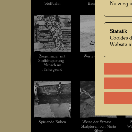
Nutzung u
Stoffbahn
Baumstamm
Füß
Statistik
Cookies d
Website a
Ziegelmauer mit
Werte der Strasse
H
Stoffdrapierung -
Ki
Mensch im
Hintergrund
Spielende Buben
Werte der Strasse -
S
Skulpturen von Maria
Wi
Bilger