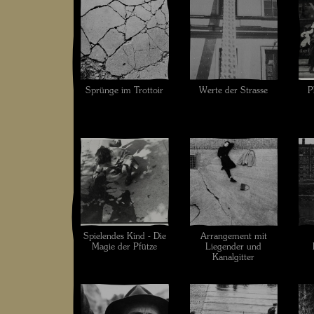
Sprünge im Trottoir
Werte der Strasse
P
Spielendes Kind - Die
Arrangement mit
Magie der Pfütze
Liegender und
Kanalgitter