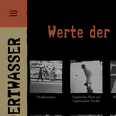
Werte der
HUNDERTWASSER
Straßenszene
Spielendes Kind auf
We
regennasser Straße