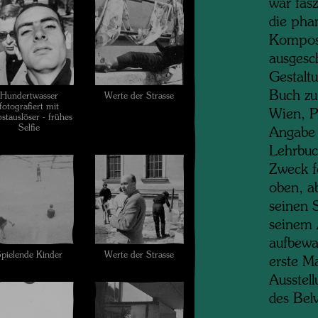
war fasz
die pha
Komposi
ausgesc
Gestalt
Buch zu
Hundertwasser
Werte der Strasse
fotografiert mit
Wien, P
bstauslöser - frühes
Selfie
Angabe 
Lehrbuc
Zweck f
oben, ab
seinen 
seinem 
aufbewah
pielende Kinder
Werte der Strasse
erste M
Ausstel
des Bel