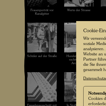
Frauenporträt vor
Werte der Strasse
Kanalgitter
Cookie-Ein
Wir verwende
soziale Medi
analysieren.
Website an u
Schüler auf der Straße
Hundertwasser vor
W
Partner führ
rechtwinkeliger
Architektur
die Sie ihne
gesammelt 
Datenschutz
Notwendi
Cookies d
erforderl
Fassadenausschnitt mit
In Stoff verpackter
We