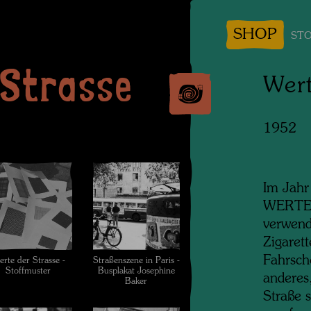
SHOP
STO
 Strasse
Wert
1952
Im Jahr
WERTE 
verwend
Zigaret
Fahrsch
rte der Strasse -
Straßenszene in Paris -
Stoffmuster
Busplakat Josephine
anderes
Baker
Straße 