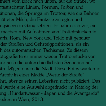
iniert vom Blick nach unten, auf die Straße, wo
ntastischsten Linien, Formen, Farben und
tionen, die Sprünge im Trottoir, wie die Bahnen
hütteter Milch, die Fantasie anregten und
ungsideen in Gang setzten. Er nahm sich vor, ein
 machen mit Aufnahmen von Trottoirstücken in
aris, Rom, New York und Tokio mit genauer
der Straßen und Gehsteigpositionen, als ein
h des automatischen Tachismus. Zu diesem
otografierte er immer wieder Trottoirstücke von
er auch die unterschiedlichsten Szenerien auf
Streifzügen durch die Stadt. Diese Fotos wurden in
Archiv in einer Kladde „Werte der Straße“
rt, aber zu seinen Lebzeiten nicht publiziert. Das
al wurde eine Auswahl abgedruckt im Katalog der
lung „Hundertwasser - Japan und die Avantgarde“
vedere in Wien, 2013.