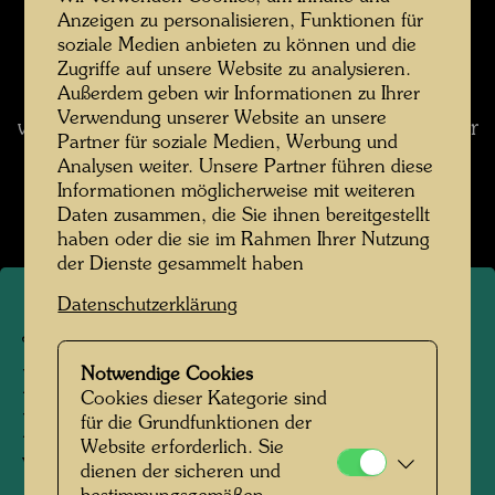
Hundertwassers Kommentar zum Werk
Anzeigen zu personalisieren, Funktionen für
soziale Medien anbieten zu können und die
Ich bin oft stundenlang im Wienerwald
Zugriffe auf unsere Website zu analysieren.
Außerdem geben wir Informationen zu Ihrer
gewandert, bis ich ein Motiv fand, das würdig
Verwendung unserer Website an unsere
war abgezeichnet zu werden.
(aus: Hundertwasser
Partner für soziale Medien, Werbung und
1928-2000, Catalogue Raisonné, Bd. 2,
Analysen weiter. Unsere Partner führen diese
Taschen, Köln 2002, S. 74)
Informationen möglicherweise mit weiteren
Daten zusammen, die Sie ihnen bereitgestellt
haben oder die sie im Rahmen Ihrer Nutzung
der Dienste gesammelt haben
Datenschutzerklärung
JW 11
Notwendige Cookies
DER SCHWARZE TURM
Cookies dieser Kategorie sind
BEI MÖDLING GESEHEN
für die Grundfunktionen der
Website erforderlich. Sie
VON DEM FRAUENSTEIN
dienen der sicheren und