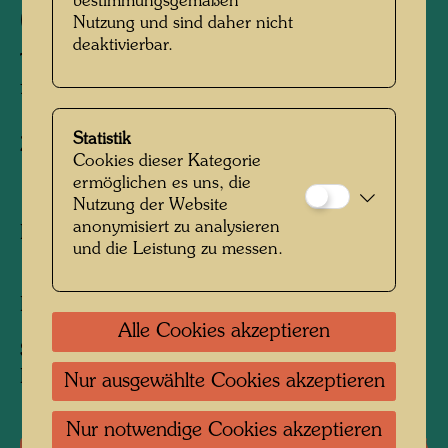
bestimmungsgemäßen
(312 M)
Nutzung und sind daher nicht
deaktivierbar.
The Black Tower near Mödling, Viewed
from Frauenstein (312 m)
Statistik
Zeichnung/Farbstifte
Cookies dieser Kategorie
ermöglichen es uns, die
1943
Nutzung der Website
anonymisiert zu analysieren
Painted in Mödling, April 22, 1943
und die Leistung zu messen.
150 mm x 210 mm
Bleistift und Buntstift auf Zeichenpapier
Alle Cookies akzeptieren
Sammlung:
Private collection, Vienna
Nur ausgewählte Cookies akzeptieren
Nur notwendige Cookies akzeptieren