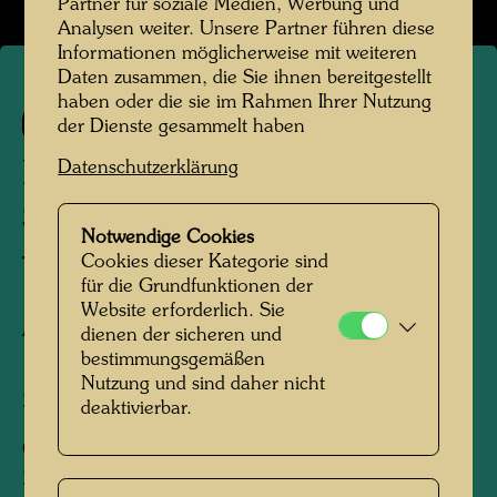
Partner für soziale Medien, Werbung und
Analysen weiter. Unsere Partner führen diese
Informationen möglicherweise mit weiteren
Daten zusammen, die Sie ihnen bereitgestellt
haben oder die sie im Rahmen Ihrer Nutzung
1007
der Dienste gesammelt haben
Datenschutzerklärung
LE SOLEIL N'EST PAS SI
SIMPLE
Notwendige Cookies
Cookies dieser Kategorie sind
The Sun Isn't So Simple
für die Grundfunktionen der
Website erforderlich. Sie
Aquarell
dienen der sicheren und
bestimmungsgemäßen
Nutzung und sind daher nicht
2000
deaktivierbar.
On board the Queen Elizabeth 2, February,
2000 - unfinished