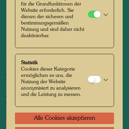
für die Grundfunktionen der
Aquarell
Website erforderlich. Sie
dienen der sicheren und
1951
bestimmungsgemäßen
Nutzung und sind daher nicht
Painted in Marrakesh, youth hostel, January
deaktivierbar.
1951
in the company of Brigitte and Ros
290 mm x 290 mm
Aquarell auf braunem Packpapiersäckchen
Statistik
Cookies dieser Kategorie
Information:
ermöglichen es uns, die
The artist gave this painting to Brigitte Mahle
Nutzung der Website
anonymisiert zu analysieren
in Milan in February, 1955
This oeuvre no. was
und die Leistung zu messen.
erroneously used in the Welz-Calendar 1977
instead of 699
Alle Cookies akzeptieren
Einzelausstellungen