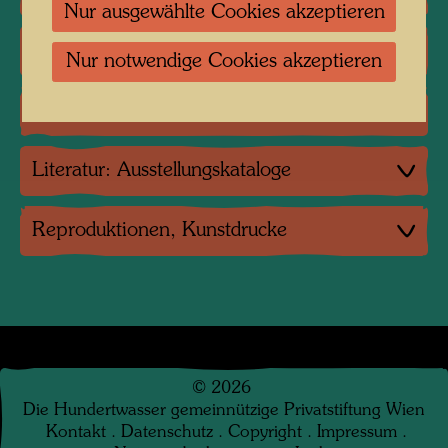
Nur ausgewählte Cookies akzeptieren
Gruppenausstellungen
Nur notwendige Cookies akzeptieren
Literatur: Monographien
Literatur: Ausstellungskataloge
Reproduktionen, Kunstdrucke
©
2026
Die Hundertwasser gemeinnützige Privatstiftung Wien
Kontakt
.
Datenschutz
.
Copyright
.
Impressum
.