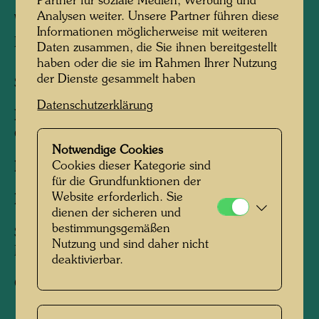
Partner für soziale Medien, Werbung und
Analysen weiter. Unsere Partner führen diese
WINTER LICHTERLOH
Informationen möglicherweise mit weiteren
HIVER EN FLAMMES
Daten zusammen, die Sie ihnen bereitgestellt
haben oder die sie im Rahmen Ihrer Nutzung
der Dienste gesammelt haben
Siebdruck
Datenschutzerklärung
Herausgegeben von:
Gruener Janura AG,
Glarus , Glarus , 1976
Notwendige Cookies
Cookies dieser Kategorie sind
Format:
760 x 585 mm
für die Grundfunktionen der
Website erforderlich. Sie
Bild:
585 x 557 mm
dienen der sicheren und
bestimmungsgemäßen
Siebdruck in 15 bzw. 16 Farben mit
Nutzung und sind daher nicht
Metallprägung in 1 Farbe
deaktivierbar.
Gedruckt von:
Studio Quattro, Venice-Mestre,
1976