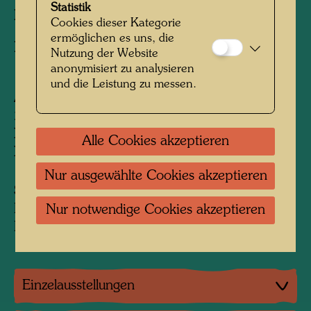
Statistik
Koordinator:
Alberto della Vecchia
Cookies dieser Kategorie
ermöglichen es uns, die
Nach Werk
557 HOUSES IN THE SNOW,
Nutzung der Website
1962
anonymisiert zu analysieren
und die Leistung zu messen.
Auflage:
227, signiert und nummeriert 1-227/227
XXX Probedrucke, signiert und nummeriert I-
Alle Cookies akzeptieren
XXX/XXX
Nur ausgewählte Cookies akzeptieren
Sammlung:
Private collection JOMA
Nur notwendige Cookies akzeptieren
Peter Infeld Privatstiftung, Vienna
Einzelausstellungen