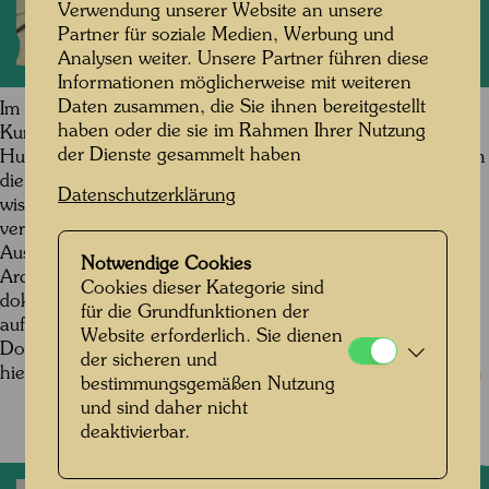
Verwendung unserer Website an unsere
Partner für soziale Medien, Werbung und
Analysen weiter. Unsere Partner führen diese
Informationen möglicherweise mit weiteren
Daten zusammen, die Sie ihnen bereitgestellt
Im Rahmen einer Förderung des Bundesministeriums für
haben oder die sie im Rahmen Ihrer Nutzung
Kunst, Kultur, öffentlicher Dienst und Sport arbeitete das
der Dienste gesammelt haben
Hundertwasser Archiv an einem Digitalisierungsprojekt, um
die Kunst Hundertwassers der Öffentlichkeit und der
Datenschutzerklärung
wissenschaftlichen Forschung in größerem Umfang und
verbesserter Qualität digital zugänglich zu machen.
Ausgewählte Kunstwerke, Fotografien sowie auch andere
Notwendige Cookies
Archiv-Schätze mit besonderem künstlerischem und
Cookies dieser Kategorie sind
dokumentarischem Wert werden (neu) digitalisiert und
für die Grundfunktionen der
auf
https://hundertwasser.com/
publiziert.
Website erforderlich. Sie dienen
Dokumentarische Fotos gibt es
der sicheren und
hier:
https://hundertwasser.com/biographie/bildergalerien
bestimmungsgemäßen Nutzung
und sind daher nicht
deaktivierbar.