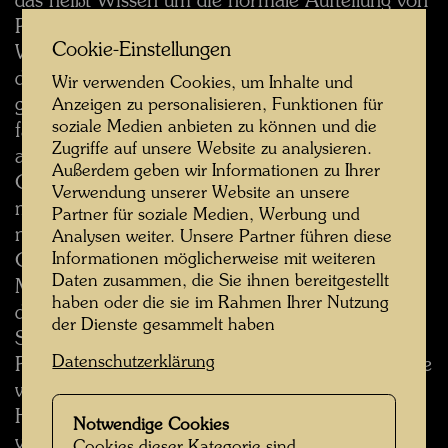
das heißt Wissen um die normale Aufteilung von
Punkten und Flecken auf dem Papier und
Cookie-Einstellungen
Wissen um die normale Linie, kann ich sofort
die Gefahr einer in geometrische Rechtecke
Wir verwenden Cookies, um Inhalte und
gepreßten Marschkolonne erkennen, sei es eine
Anzeigen zu personalisieren, Funktionen für
soziale Medien anbieten zu können und die
faschistische, kommunistische oder
Zugriffe auf unsere Website zu analysieren.
amerikanische, ebenso die Gefahr von auf
Außerdem geben wir Informationen zu Ihrer
Grundlage der geraden Linie konzipierten
Verwendung unserer Website an unsere
modernen Architekturen für die Menschen, die
Partner für soziale Medien, Werbung und
nichtsahnend darin wohnen werden. Ebenso die
Analysen weiter. Unsere Partner führen diese
Informationen möglicherweise mit weiteren
Gefahr der Millionen gleicher Löffel (Standard-
Daten zusammen, die Sie ihnen bereitgestellt
Massen-Produktion in Amerika) und die Gefahr
haben oder die sie im Rahmen Ihrer Nutzung
der millionenfachen Reproduktion gleicher
der Dienste gesammelt haben
Schlagworte und Thesen und Uniformisation (in
Datenschutzerklärung
Rußland). Das Problem ist sehr komplex, wie Sie
wissen, doch damit Sie verstehen, in welcher
Hinsicht beispielsweise Kunst und Politik sich
Notwendige Cookies
vermischen können.
Cookies dieser Kategorie sind