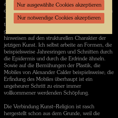
aber niemals überbrücken läßt und in der Übung
Nur ausgewählte Cookies akzeptieren
dessen ich mich – sowie die heutige »Kunst« sich
– oft befleißige. Andererseits ist die Kunst
Nur notwendige Cookies akzeptieren
tatsächlichen Schöpfungen schon näher
gekommen als die Wissenschaft. Ich möchte
hinweisen auf den strukturellen Charakter der
jetzigen Kunst. Ich selbst arbeite an Formen, die
beispielsweise Jahresringen und Schnitten durch
die Epidermis und durch die Erdrinde ähneln.
Sowie auf die Bemühungen der Plastik, die
Mobiles von Alexander Calder beispielsweise; die
Erfindung des Mobiles überhaupt ist ein
ungeheurer Schritt zu einer immer
vollkommener werdenden Schöpfung.
Die Verbindung Kunst–Religion ist rasch
hergestellt schon aus dem Grunde, weil die