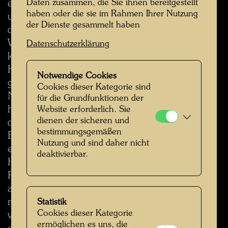
Daten zusammen, die Sie ihnen bereitgestellt
ein zweigeschossiges Atriumhaus: Ein
haben oder die sie im Rahmen Ihrer Nutzung
unbekümmerter Verächter der Rasterwelt, die
der Dienste gesammelt haben
den Hintergrund bildet.
Wer seinen Gehalt so heiter provozierend wählt,
Datenschutzerklärung
kann auf ungewöhnliche Mittel verzichten.
Hundertwasser hat die Webtechnik ebenso
Notwendige Cookies
gehandhabt wie die Bauern Anatoliens,
Cookies dieser Kategorie sind
Nordafrikas und des Balkans in ihren Kelims, er
für die Grundfunktionen der
hat aber schneller als diese die Technik sicher in
Website erforderlich. Sie
dienen der sicheren und
den Griff bekommen, ohne Vorübung, zum
bestimmungsgemäßen
Erstaunen des Webers Fritz Riedl, der jetzt mit
Nutzung und sind daher nicht
einer Gruppe junger Eleven in Mexiko nach
deaktivierbar.
Hundertwassers Entwürfen Teppiche ausführt.
Riedl sagt von ihm, dass er offenbar eine
angeborene Beziehung zur Weberei besitzen
müsse, und er erinnert an den Eindruck, den er
Statistik
Cookies dieser Kategorie
von Hundertwasser gewann: Dies sei jemand,
ermöglichen es uns, die