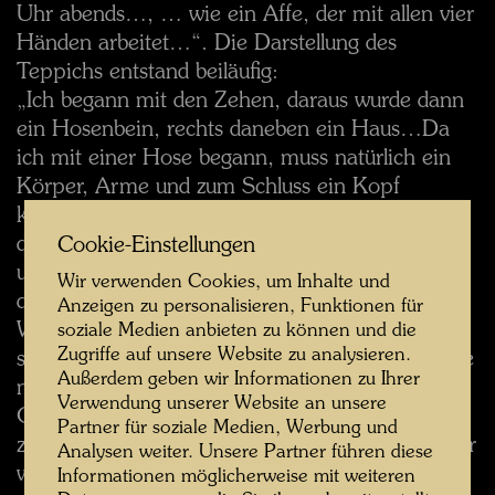
Uhr abends…, … wie ein Affe, der mit allen vier
Händen arbeitet…“. Die Darstellung des
Teppichs entstand beiläufig:
„Ich begann mit den Zehen, daraus wurde dann
ein Hosenbein, rechts daneben ein Haus…Da
ich mit einer Hose begann, muss natürlich ein
Körper, Arme und zum Schluss ein Kopf
kommen, im Hintergrund eben Fenster, muss
das Ganze natürlich oben ein Dach bekommen,
Cookie-Einstellungen
und so brachte ich den Gobelin fertig und habe
Wir verwenden Cookies, um Inhalte und
die Wette gewonnen…“
Anzeigen zu personalisieren, Funktionen für
Was ist daran für ein unvorbereitetes Publikum
soziale Medien anbieten zu können und die
Zugriffe auf unsere Website zu analysieren.
schockierend? Sicher der Titel „Pissender Knabe
Außerdem geben wir Informationen zu Ihrer
mit Wolkenkratzer“. Da steht ein moderner
Verwendung unserer Website an unsere
Gargantua: Sein Strahl aus gelber Wolle geht
Partner für soziale Medien, Werbung und
zielsicher in eines der Fenster des Hauses, das er
Analysen weiter. Unsere Partner führen diese
weit überragt: Mit der freien Hand balanciert er
Informationen möglicherweise mit weiteren