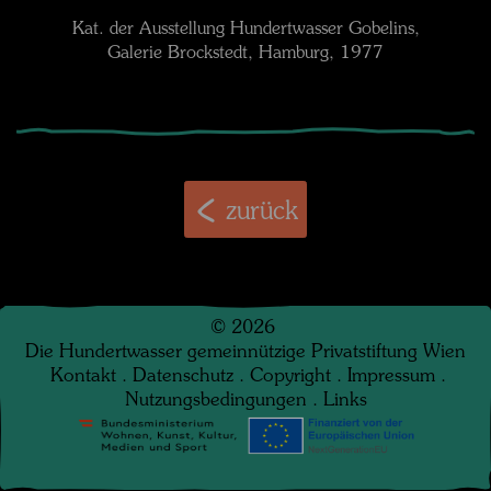
Kat. der Ausstellung Hundertwasser Gobelins,
Galerie Brockstedt, Hamburg, 1977
zurück
©
2026
Die Hundertwasser gemeinnützige Privatstiftung Wien
Kontakt
.
Datenschutz
.
Copyright
.
Impressum
.
Nutzungsbedingungen
.
Links