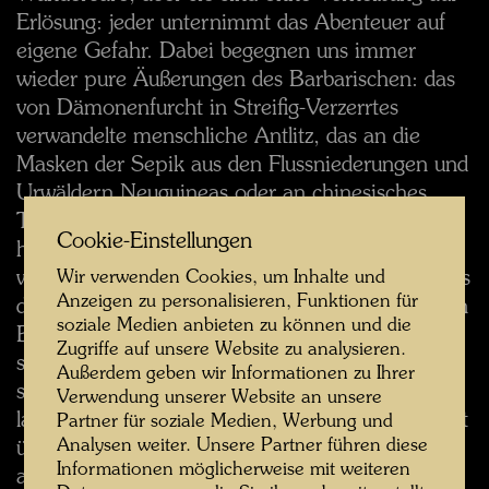
Erlösung: jeder unternimmt das Abenteuer auf
eigene Gefahr. Dabei begegnen uns immer
wieder pure Äußerungen des Barbarischen: das
von Dämonenfurcht in Streifig-Verzerrtes
verwandelte menschliche Antlitz, das an die
Masken der Sepik aus den Flussniederungen und
Urwäldern Neuguineas oder an chinesisches
T’ao-t’leh erinnert. In diesen scheinbar so
Cookie-Einstellungen
heiteren Festen der Farbe schlagen immer
wieder Erinnerungen an Dunkles und Grausames
Wir verwenden Cookies, um Inhalte und
Anzeigen zu personalisieren, Funktionen für
durch. In dem ersten der in Japan geschnittenen
soziale Medien anbieten zu können und die
Blätter, das der alte Magier Toyohisa Adachi
Zugriffe auf unsere Website zu analysieren.
schon vor dem Entstehen dieser Mappe von
Außerdem geben wir Informationen zu Ihrer
seinen besten Holzschneidern und Druckern in
Verwendung unserer Website an unsere
langer, entsagungsvoller Arbeit fertigen ließ, geht
Partner für soziale Medien, Werbung und
Analysen weiter. Unsere Partner führen diese
über die, wie in einer böhmischen Dorfzeile
Informationen möglicherweise mit weiteren
aufgereihten, ängstlich zusammengerückten