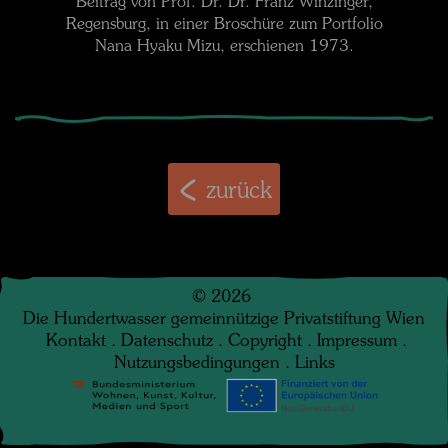
Beitrag von Prof. Dr. Dr. Franz Winzinger,
Regensburg, in einer Broschüre zum Portfolio
Nana Hyaku Mizu, erschienen 1973.
zurück
©
2026
Die Hundertwasser gemeinnützige Privatstiftung Wien
Kontakt
.
Datenschutz
.
Copyright
.
Impressum
.
Nutzungsbedingungen
.
Links