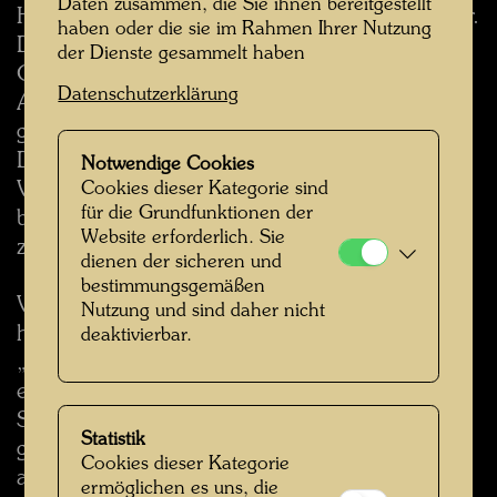
Daten zusammen, die Sie ihnen bereitgestellt
Hausgiebel ein apokalyptischer Blutregen nieder.
haben oder die sie im Rahmen Ihrer Nutzung
Da und dort ist, kaum verdeckt, Drohung und
der Dienste gesammelt haben
Gefahr – Moder aus den Wohnungen des Todes.
Datenschutzerklärung
Alles ist der Erde verhaftet, in keinem der Bilder
gibt es helle Himmel oder befreiende Horizonte.
Diese Malerei ist ein unausgesetzter, heroischer
Notwendige Cookies
Versuch, alle dunklen Anfechtungen siegreich zu
Cookies dieser Kategorie sind
für die Grundfunktionen der
bestehen, denn Malerei ist für Hundertwasser
Website erforderlich. Sie
zuletzt Ausdruck reiner Lebensfreude.
dienen der sicheren und
bestimmungsgemäßen
Viele dieser Blätter, etwa auch diejenigen, die er
Nutzung und sind daher nicht
hier als „Kumo no kankei“ (Nr. 470a) oder
deaktivierbar.
„Mekura no megame“ (563a) bezeichnet,
erscheinen wie von oben gesehene uralte
Steinsetzungen heiliger Bezirke, die sich
Statistik
geheimnisvoll durch den gewachsenen Boden
Cookies dieser Kategorie
abzeichnen. Sie erinnern an die prähistorischen
ermöglichen es uns, die