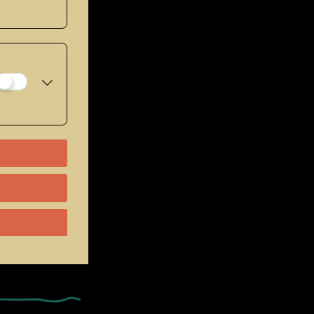
denken, gleich
eibt dabei auf
eit dar, die
e und andere
emisch die
r in
t des
uungen, der
rtigen