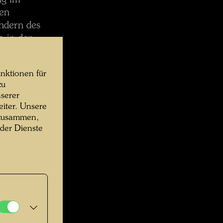
ng im
ten
ändern des
a in den
Er erahnte
tische
nktionen für
es für die
zu
 bekommen.
serer
iter. Unsere
ich die
 zusammen,
 der Dienste
eisen im
leinigkeiten
ellern in
nder in Wien
en gleich
nd
 tat sich ihm
ion, dass alle