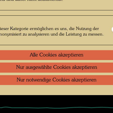
enschen das gleiche tun, sich gleich kleiden, gleich 
ehorchen. Alles Individuelle, alles Unterschiedliche bl
er Strecke.
ieser Kategorie ermöglichen es uns, die Nutzung der
.
nonymisiert zu analysieren und die Leistung zu messen.
as aber stellt den Nährboden für den Verlust der Freih
m Menschen immer auch das Eigenartige, Individuell
Alle Cookies akzeptieren
erlangt. Wenn also Hundertwasser vordergründig pol
lle gleich ausschauenden Löffel verurteilt, dann zielt e
Nur ausgewählte Cookies akzeptieren
irklichkeit ab auf die dahinter sich befindliche Gestal
enschen. Er wittert die Gefahr der gleichen Anscha
Nur notwendige Cookies akzeptieren
leichen Urteile, Werte, Geschmäcker und der gleicha
erhaltensweisen. ...