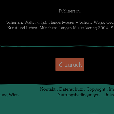
Publiziert in:
Schurian, Walter (Hg.): Hundertwasser – Schöne Wege, Ged
Kunst und Leben. München: Langen Müller Verlag 2004, 
zurück
Kontakt
.
Datenschutz
.
Copyright
.
Im
ftung Wien
Nutzungsbedingungen
.
Links