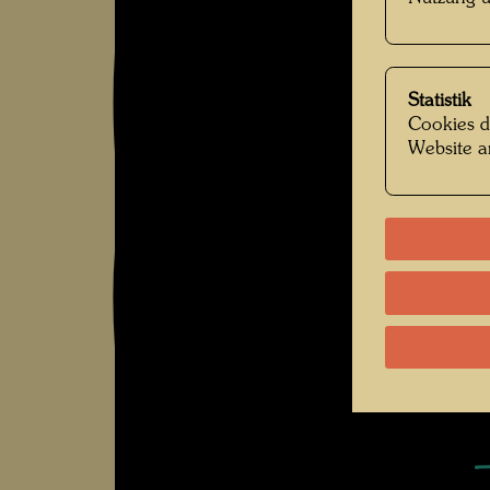
M
g
d
Statistik
Cookies d
..
Website a
D
i
v
a
W
M
g
V