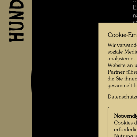
.
E
n
O
V
Cookie-Ein
w
Wir verwende
R
soziale Medi
Z
analysieren.
Website an u
W
Partner führ
die Sie ihne
G
gesammelt 
d
d
Datenschutz
M
d
Notwendi
a
Cookies d
m
erforderl
d
Nutzung u