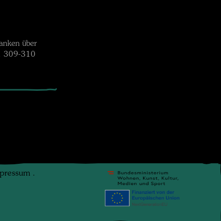
anken über
S. 309-310
pressum
.