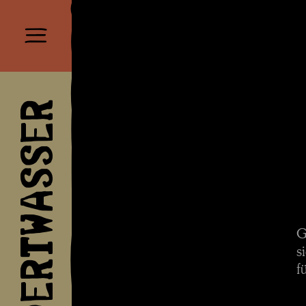
HUNDERTWASSER
G
s
f