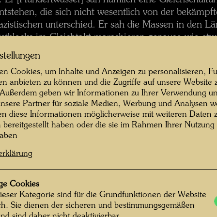
.. Er [Hundertwasser] sah nämlich eine Gleichschaltu
ntstehen, die sich nicht wesentlich von der bekämpf
azistischen unterschied. Er sah die Massen in den L
stblocks im Gleichtakt marschieren genauso wie etw
ereinigten Staaten, obgleich dort auf andere Weise. 
stellungen
ohl, dass das alte vordergründige, brutal laute faschis
n Cookies, um Inhalte und Anzeigen zu personalisieren, Fu
egime tot war, dass aber ein anderes, weitaus subtiler
en anbieten zu können und die Zugriffe auf unsere Website 
ukunft nicht auszuschließen sei. Und er sollte recht
 Außerdem geben wir Informationen zu Ihrer Verwendung un
nsere Partner für soziale Medien, Werbung und Analysen we
as mittlerweile auch von anderen erkannt wird, näml
en diese Informationen möglicherweise mit weiteren Daten
n bereitgestellt haben oder die sie im Rahmen Ihrer Nutzung
efahren totalitärer Machtstrukturen und Verhaltensw
haben
emokratischen Gewande, las er aus den alltäglichen K
er damaligen Zeit heraus, etwa aus den Löffeln
und T
erklärung
assenproduktion
, mit denen die ausgehungerten Ki
ie Suppen der Besatzungsmächte schlürften. Alle sah
ge Cookies
us, alle waren nach einem Einheitsmuster gestanzt u
ieser Kategorie sind für die Grundfunktionen der Website
illionenfach verbreitet. An dieser banalen Kleinigkeit
ich. Sie dienen der sicheren und bestimmungsgemäßen
er Geist, der es hervorbrachte, kund. Er hatte die Vis
nd sind daher nicht deaktivierbar.