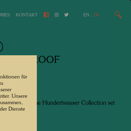
RIES
KONTAKT
EN
.
DE
EPING ROOF
endes Dach
nktionen für
zu
serer
iter. Unsere
6 watches of the Hundertwasser Collection set
 zusammen,
 der Dienste