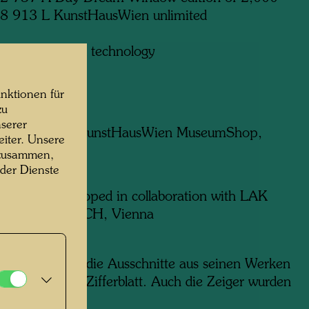
8 913 L KunstHausWien unlimited
uartz clockwork technology
nktionen für
zu
serer
egeben von:
KunstHausWien MuseumShop,
iter. Unsere
 zusammen,
 der Dienste
hrt von:
Developed in collaboration with LAK
al, LAKS WATCH, Vienna
tion:
wasser wählte die Ausschnitte aus seinen Werken
beitete sie als Zifferblatt. Auch die Zeiger wurden
 entworfen.