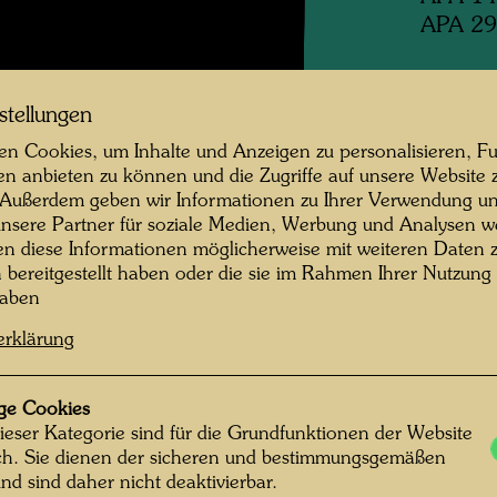
APA 29
Swiss q
stellungen
n Cookies, um Inhalte und Anzeigen zu personalisieren, Fu
1993
en anbieten zu können und die Zugriffe auf unsere Website 
 Außerdem geben wir Informationen zu Ihrer Verwendung un
Herausg
nsere Partner für soziale Medien, Werbung und Analysen we
Vienna
en diese Informationen möglicherweise mit weiteren Daten
n bereitgestellt haben oder die sie im Rahmen Ihrer Nutzung
haben
Ausgefü
erklärung
Scheyb
Informa
ge Cookies
Hundert
ieser Kategorie sind für die Grundfunktionen der Website
und bear
ich. Sie dienen der sicheren und bestimmungsgemäßen
von ihm
nd sind daher nicht deaktivierbar.