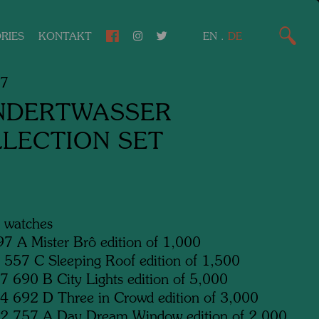
RIES
KONTAKT
EN
.
DE
67
NDERTWASSER
LECTION SET
6 watches
7 A Mister Brô edition of 1,000
557 C Sleeping Roof edition of 1,500
 690 B City Lights edition of 5,000
 692 D Three in Crowd edition of 3,000
2 757 A Day Dream Window edition of 2,000