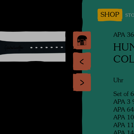
SHOP
STO
APA 3
HU
COL
Uhr
Set of 
APA 3 9
APA 64 
APA 107
APA 114
APA 14