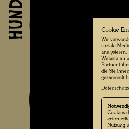
Cookie-Ein
Wir verwende
soziale Medi
analysieren.
Website an u
Partner führ
die Sie ihne
gesammelt 
Datenschutz
Notwendi
Cookies d
erforderl
Nutzung u