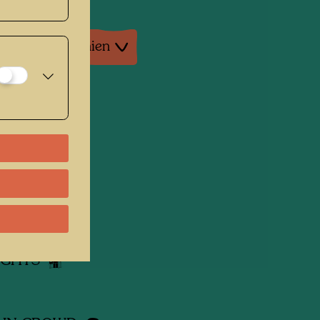
tur: Monographien
dene Werke
R BRO
ING ROOF
LIGHTS