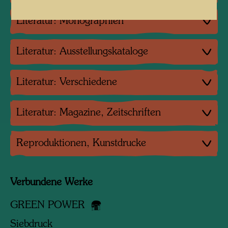
Literatur: Monographien
Literatur: Ausstellungskataloge
Literatur: Verschiedene
Literatur: Magazine, Zeitschriften
Reproduktionen, Kunstdrucke
Verbundene Werke
GREEN POWER
Siebdruck