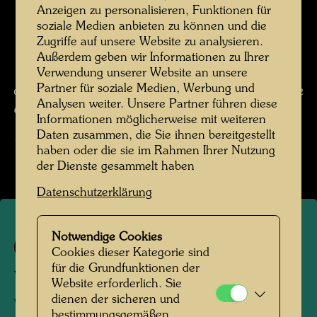
wenn jemand beim Malen dreinredet. Ich bin
Anzeigen zu personalisieren, Funktionen für
aber sicher, daß ich, so wie die Maler früherer
soziale Medien anbieten zu können und die
Jahrhunderte, aus dem Zwang eine Tugend
Zugriffe auf unsere Website zu analysieren.
machen und vielleicht noch schöner malen
Außerdem geben wir Informationen zu Ihrer
würde. Leider malte ich wenige Winterbilder,
Verwendung unserer Website an unsere
Partner für soziale Medien, Werbung und
obwohl im Schnee alle Farben leuchten, solange
Analysen weiter. Unsere Partner führen diese
das vom Himmel heruntergetanzte Weiß anhält.
Informationen möglicherweise mit weiteren
(aus: Hundertwasser 1928-2000, Catalogue
Daten zusammen, die Sie ihnen bereitgestellt
Raisonné, Bd. 2, Taschen, Köln 2002, S. 503)
haben oder die sie im Rahmen Ihrer Nutzung
der Dienste gesammelt haben
Datenschutzerklärung
Notwendige Cookies
625
Cookies dieser Kategorie sind
für die Grundfunktionen der
WINTERBILD - POLYP -
Website erforderlich. Sie
dienen der sicheren und
WINTERGEIST
bestimmungsgemäßen